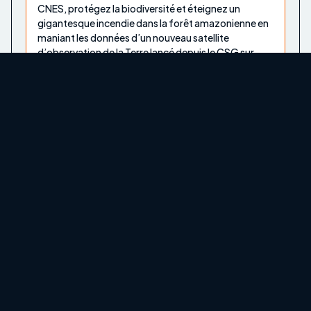
CNES, protégez la biodiversité et éteignez un
gigantesque incendie dans la forêt amazonienne en
maniant les données d’un nouveau satellite
d’observation de la Terre lancé depuis le CSG sur
Ariane 6 !
Animation
proposée par le
CNES
Animations du stand ESA
À partir de Tout âge