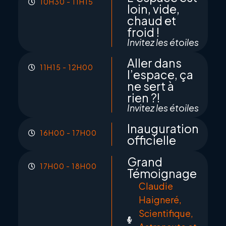
10H30 - 11H15
loin, vide,
chaud et
froid !
Invitez les étoiles
Aller dans
11H15 - 12H00
l’espace, ça
ne sert à
rien ?!
Invitez les étoiles
Inauguration
16H00 - 17H00
officielle
Grand
17H00 - 18H00
Témoignage
Claudie
Haigneré,
Scientifique,