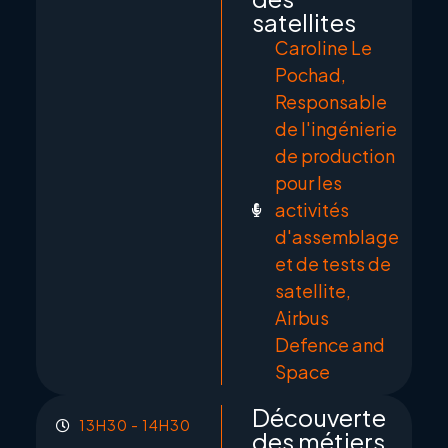
satellites
Caroline Le
Pochad,
Responsable
de l'ingénierie
de production
pour les
activités
d'assemblage
et de tests de
satellite,
Airbus
Defence and
Space
Découverte
13H30 - 14H30
des métiers