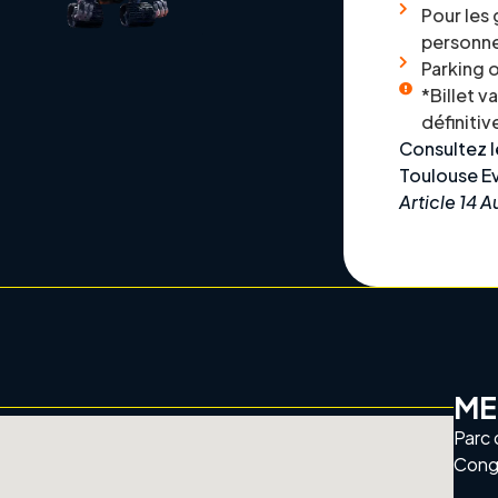
Pour les
personne
Parking 
*Billet v
définitiv
Consultez 
Toulouse 
Article 14 A
ME
Parc 
Cong