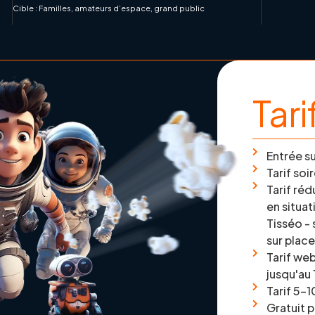
Cible : Familles, amateurs d’espace, grand public
Tari
Entrée su
Tarif soi
Tarif ré
en situa
Tisséo - 
sur plac
Tarif we
jusqu'au 
Tarif 5-1
Gratuit 